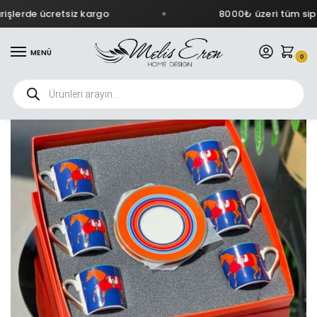
şlerde ücretsiz kargo
8000₺ üzeri tüm sipar
MENÜ
0