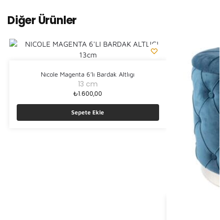
Diğer Ürünler
Nıcole Magenta 6’lı Bardak Altlıgı
13 cm
₺
1.600,00
Sepete Ekle