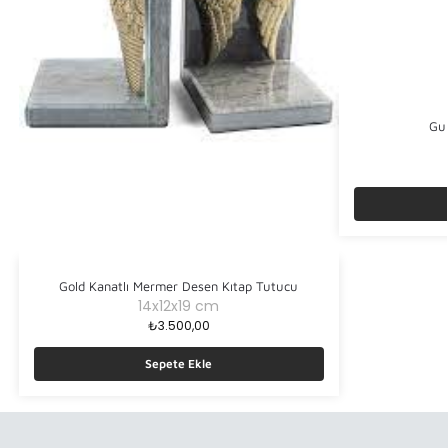
Gu
Gold Kanatlı Mermer Desen Kıtap Tutucu
14x12x19 cm
₺
3.500,00
Sepete Ekle