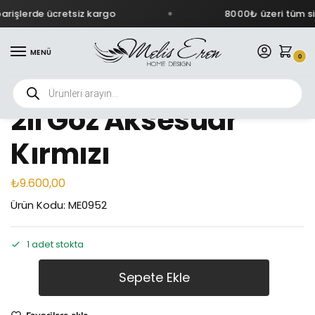
rişlerde ücretsiz kargo
8000₺ üzeri tüm sip
MENÜ
0
2li Göz Aksesuar
Kırmızı
₺
9.600,00
Ürün Kodu: ME0952
1 adet stokta
Sepete Ekle
Favorilere ekle