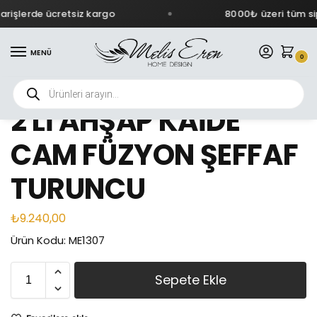
rişlerde ücretsiz kargo
8000₺ üzeri tüm sip
MENÜ
0
2 Lİ AHŞAP KAİDE
CAM FÜZYON ŞEFFAF
TURUNCU
₺
9.240,00
Ürün Kodu: ME1307
Sepete Ekle