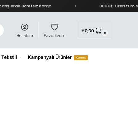
rişlerde ücretsiz kargo
8000₺ üzeri tüm sip
₺
0,00
0
Hesabım
Favorilerim
 Tekstili
Kampanyalı Ürünler
Kaçırma