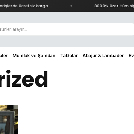
işlerde ücretsiz kargo
8000₺ üzeri tüm sipa
pler
Mumluk ve Şamdan
Tablolar
Abajur & Lambader
Ev
rized