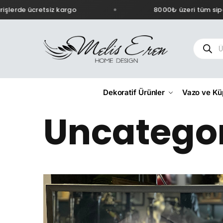
şlerde ücretsiz kargo
8000₺ üzeri tüm sipar
Dekoratif Ürünler
Vazo ve Kü
Uncatego